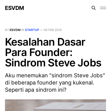
ESVDM
BY
ESVDM
IN
STARTUP
—
06 FEB 2025
Kesalahan Dasar
Para Founder:
Sindrom Steve Jobs
Aku menemukan "sindrom Steve Jobs"
di beberapa founder yang kukenal.
Seperti apa sindrom ini?