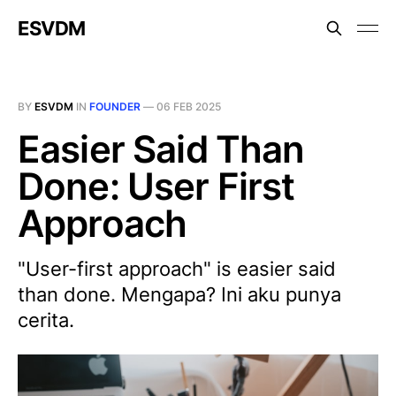
ESVDM
BY
ESVDM
IN
FOUNDER
—
06 FEB 2025
Easier Said Than
Done: User First
Approach
"User-first approach" is easier said
than done. Mengapa? Ini aku punya
cerita.